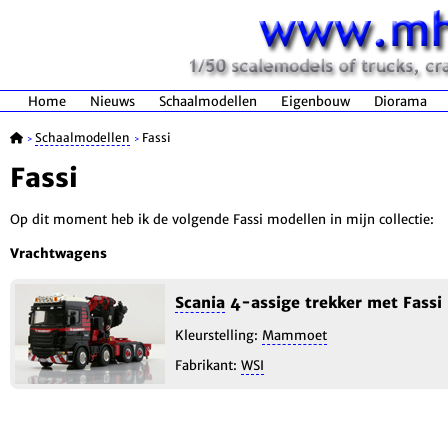
Home
Nieuws
Schaalmodellen
Eigenbouw
Diorama
Schaalmodellen
Fassi
>
>
Fassi
Op dit moment heb ik de volgende Fassi modellen in mijn collectie:
Vrachtwagens
Scania
4-assige trekker met Fassi
Kleurstelling:
Mammoet
Fabrikant:
WSI