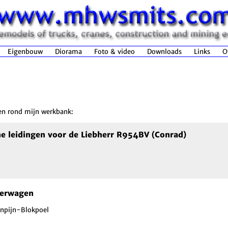
Eigenbouw
Diorama
Foto & video
Downloads
Links
O
n
 en rond mijn werkbank:
he leidingen voor de Liebherr R954BV (Conrad)
erwagen
 Inpijn-Blokpoel